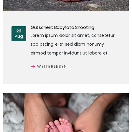
Gutschein: Babyfoto Shooting
22
Lorem ipsum dolor sit amet, consetetur
Aug
sadipscing elitr, sed diam nonumy
eirmod tempor invidunt ut labore et
dolore magna aliquyam erat, sed diam
WEITERLESEN
voluptua. At vero eos et accusam et justo
duo dolores et ea rebum. Stet clita kasd
gubergren, no sea takimata sanctus est
Meine neue Webseite ist online
Lorem ipsum dolor sit amet.