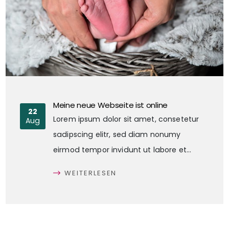
Meine neue Webseite ist online
22
Lorem ipsum dolor sit amet, consetetur
Aug
sadipscing elitr, sed diam nonumy
eirmod tempor invidunt ut labore et
dolore magna aliquyam erat, sed diam
WEITERLESEN
voluptua. At vero eos et accusam et justo
duo dolores et ea rebum. Stet clita kasd
gubergren, no sea takimata sanctus est
Lorem ipsum dolor sit amet. Lorem ipsum