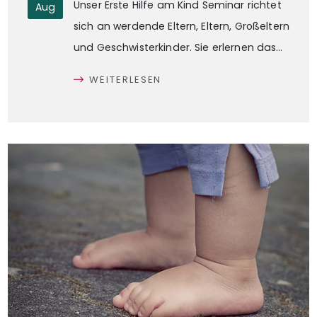
Unser Erste Hilfe am Kind Seminar richtet
Aug
sich an werdende Eltern, Eltern, Großeltern
und Geschwisterkinder. Sie erlernen das
Erkennen von Notfallsituationen, einleiten
WEITERLESEN
der ersten Maßnahmen und den
Umgang mit den häufigsten Notfällen.
Mehr erfahren
Gutschein: Babyfoto Shooting